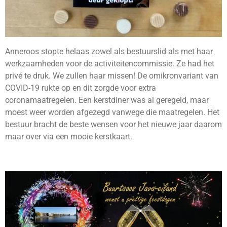
Anneroos stopte helaas zowel als bestuurslid als met haar
werkzaamheden voor de activiteitencommissie. Ze had het
privé te druk. We zullen haar missen! De omikronvariant van
COVID-19 rukte op en dit zorgde voor extra
coronamaatregelen. Een kerstdiner was al geregeld, maar
moest weer worden afgezegd vanwege die maatregelen. Het
bestuur bracht de beste wensen voor het nieuwe jaar daarom
maar over via een mooie kerstkaart.