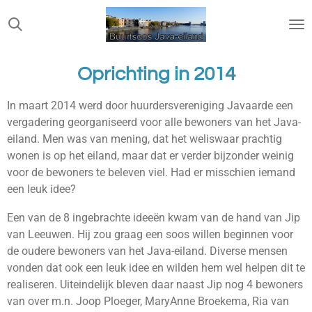
Ga
direct
naar
de
Oprichting in 2014
hoofdinhoud
In maart 2014 werd door huurdersvereniging Javaarde een
vergadering georganiseerd voor alle bewoners van het Java-
eiland. Men was van mening, dat het weliswaar prachtig
wonen is op het eiland, maar dat er verder bijzonder weinig
voor de bewoners te beleven viel. Had er misschien iemand
een leuk idee?
Een van de 8 ingebrachte ideeën kwam van de hand van Jip
van Leeuwen. Hij zou graag een soos willen beginnen voor
de oudere bewoners van het Java-eiland. Diverse mensen
vonden dat ook een leuk idee en wilden hem wel helpen dit te
realiseren. Uiteindelijk bleven daar naast Jip nog 4 bewoners
van over m.n. Joop Ploeger, MaryAnne Broekema, Ria van